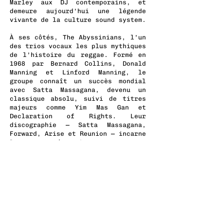
Marley aux DJ contemporains, et
demeure aujourd’hui une légende
vivante de la culture sound system.
À ses côtés, The Abyssinians, l’un
des trios vocaux les plus mythiques
de l’histoire du reggae. Formé en
1968 par Bernard Collins, Donald
Manning et Linford Manning, le
groupe connaît un succès mondial
avec Satta Massagana, devenu un
classique absolu, suivi de titres
majeurs comme Yim Mas Gan et
Declaration of Rights. Leur
discographie — Satta Massagana,
Forward, Arise et Reunion — incarne
l’essence même du roots reggae
spirituel et engagé.
En tournée commune, Big Youth & The
Abyssinians offrent un voyage unique
au cœur du reggae roots et
culturel, entre puissance du verbe,
harmonies vocales intemporelles et
message spirituel toujours aussi