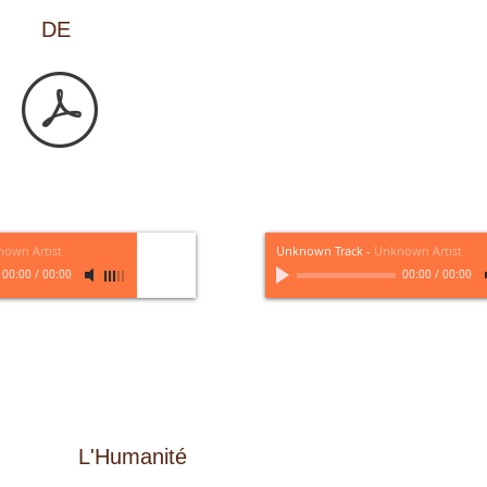
DE
own Artist
Unknown Track
-
Unknown Artist
00:00
/
00:00
00:00
/
00:00
L'Humanité